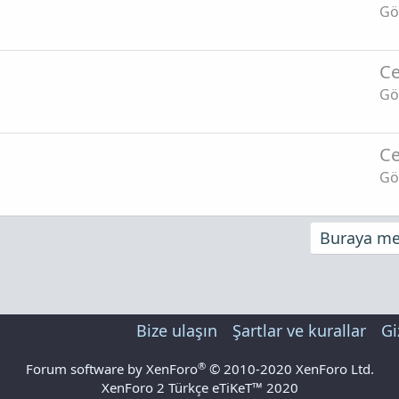
Gö
Ce
Gö
Ce
Gö
Buraya mes
Bize ulaşın
Şartlar ve kurallar
Gi
®
Forum software by XenForo
© 2010-2020 XenForo Ltd.
XenForo 2 Türkçe eTiKeT™ 2020