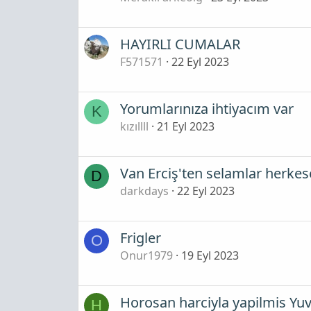
HAYIRLI CUMALAR
F571571
22 Eyl 2023
Yorumlarınıza ihtiyacım var
K
kızıllll
21 Eyl 2023
Van Erciş'ten selamlar herkese
D
darkdays
22 Eyl 2023
Frigler
O
Onur1979
19 Eyl 2023
Horosan harciyla yapilmis Yuva
H