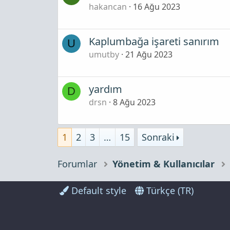
hakancan
16 Ağu 2023
Kaplumbağa işareti sanırım
U
umutby
21 Ağu 2023
yardım
D
drsn
8 Ağu 2023
1
2
3
…
15
Sonraki
Forumlar
Yönetim & Kullanıcılar
Default style
Türkçe (TR)