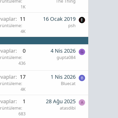
rüntüleme
The Thing
1K
vaplar
11
16 Ocak 2019
rüntüleme
psh
4K
vaplar
0
4 Nis 2026
G
rüntüleme
gupta084
436
vaplar
17
1 Nis 2026
B
rüntüleme
Bluecat
4K
vaplar
1
28 Ağu 2025
A
rüntüleme
atasdibi
683