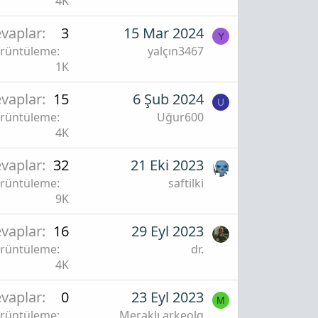
4K
vaplar
3
15 Mar 2024
Y
rüntüleme
yalçın3467
1K
vaplar
15
6 Şub 2024
U
rüntüleme
Uğur600
4K
vaplar
32
21 Eki 2023
rüntüleme
saftilki
9K
vaplar
16
29 Eyl 2023
rüntüleme
dr.
4K
vaplar
0
23 Eyl 2023
M
rüntüleme
Meraklı arkeolg