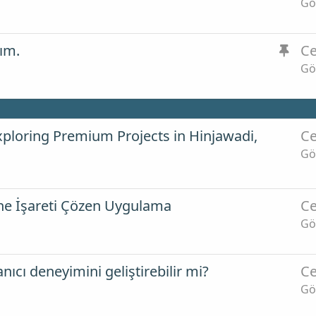
a
Gö
b
i
S
ım.
Ce
t
a
Gö
b
i
t
xploring Premium Projects in Hinjawadi,
Ce
Gö
ine İşareti Çözen Uygulama
Ce
Gö
nıcı deneyimini geliştirebilir mi?
Ce
Gö