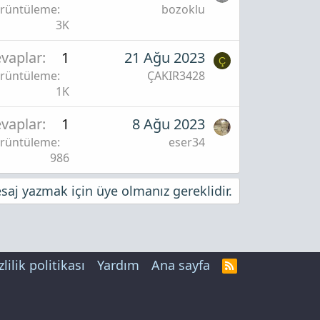
rüntüleme
bozoklu
3K
vaplar
1
21 Ağu 2023
Ç
rüntüleme
ÇAKIR3428
1K
vaplar
1
8 Ağu 2023
rüntüleme
eser34
986
aj yazmak için üye olmanız gereklidir.
zlilik politikası
Yardım
Ana sayfa
R
S
S