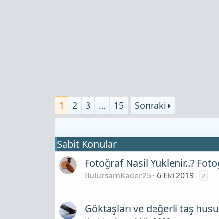
1
2
3
…
15
Sonraki
Sabit Konular
Fotoğraf Nasil Yüklenir..? Foto
BulursamKader25
6 Eki 2019
2
Göktaşları ve değerli taş husu