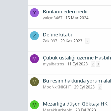
Bunlarin ederi nedir
Y
yalçın3467
15 Mar 2024
Define kitabı
Z
Zeki097
29 Kas 2023
2
Çubuk ustalığı üzerine Hasbih
M
myalbatros
11 Eyl 2023
2
3
Bu resim hakkında yorum ala
M
MooNxKNiGHT
29 Eyl 2023
2
Mezarlığa düşen Göktaşı HK.
M
Meraklı arkeolg
23 Eyl 2023