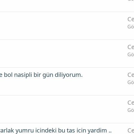
Ce
Gö
Ce
Gö
 bol nasipli bir gün diliyorum.
Ce
Gö
Ce
Gö
rlak yumru icindeki bu tas icin yardim ..
Ce