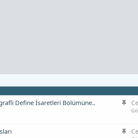
S
grafli Define İsaretleri Bölümüne..
Ce
a
Gö
b
i
S
sları
Ce
t