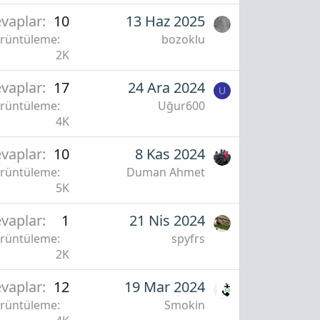
vaplar
10
13 Haz 2025
rüntüleme
bozoklu
2K
vaplar
17
24 Ara 2024
U
rüntüleme
Uğur600
4K
vaplar
10
8 Kas 2024
rüntüleme
Duman Ahmet
5K
vaplar
1
21 Nis 2024
rüntüleme
spyfrs
2K
vaplar
12
19 Mar 2024
rüntüleme
Smokin