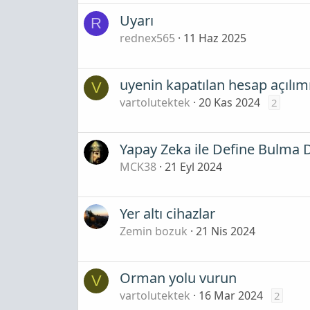
Uyarı
R
rednex565
11 Haz 2025
uyenin kapatılan hesap açılım
V
vartolutektek
20 Kas 2024
2
Yapay Zeka ile Define Bulma D
MCK38
21 Eyl 2024
Yer altı cihazlar
Zemin bozuk
21 Nis 2024
Orman yolu vurun
V
vartolutektek
16 Mar 2024
2