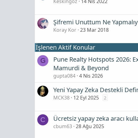
Keskingöz
14 Nis 2022
Şifremi Unuttum Ne Yapmalıy
Koray Kor
23 Mar 2018
İşlenen Aktif Konular
Pune Realty Hotspots 2026: E
G
Mamurdi & Beyond
gupta084
4 Nis 2026
Yeni Yapay Zeka Destekli Def
MCK38
12 Eyl 2025
2
Ücretsiz yapay zeka aracı kulla
C
cbum63
28 Ağu 2025