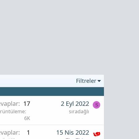
Filtreler
vaplar
17
2 Eyl 2022
S
rüntüleme
sıradağlı
6K
vaplar
1
15 Nis 2022