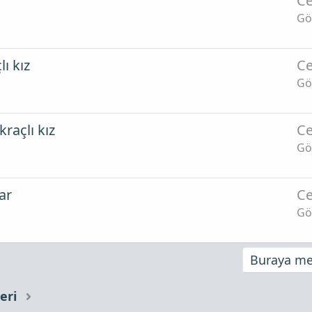
Ce
Gö
ı kız
Ce
Gö
raçlı kız
Ce
Gö
ar
Ce
Gö
Buraya mes
eri