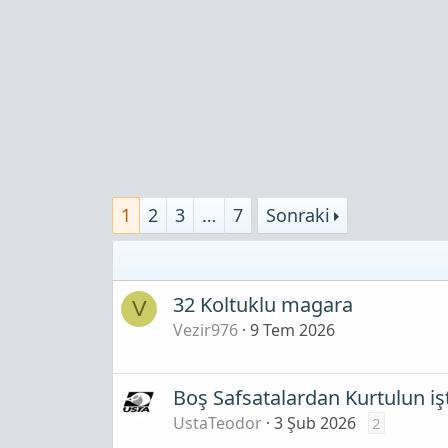
1
2
3
…
7
Sonraki
32 Koltuklu magara
V
Vezir976
9 Tem 2026
Boş Safsatalardan Kurtulun iş
UstaTeodor
3 Şub 2026
2