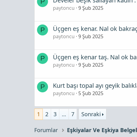
Develer beşik sallayan kadın .
P
paytoncu
9 Şub 2025
Üçgen eş kenar. Nal ok bakraçl
P
paytoncu
9 Şub 2025
Üçgen eş kenar taş. Nal ok bak
P
paytoncu
9 Şub 2025
Kurt başı topal ayı geyik balıkl
P
paytoncu
5 Şub 2025
1
2
3
…
7
Sonraki
Forumlar
Eşkiyalar Ve Eşkiya Belgel