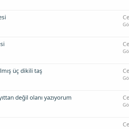
esi
Ce
Gö
si
Ce
Gö
mış üç dikili taş
Ce
Gö
yıttan değil olanı yazıyorum
Ce
Gö
Ce