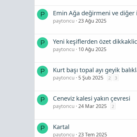
Emin Ağa değirmeni ve diğer iş
P
paytoncu
23 Ağu 2025
Yeni keşiflerden özet dikkakli
P
paytoncu
10 Ağu 2025
Kurt başı topal ayı geyik balıkl
P
paytoncu
5 Şub 2025
2
3
Ceneviz kalesi yakın çevresi
P
paytoncu
24 Mar 2025
2
Kartal
P
paytoncu
23 Tem 2025