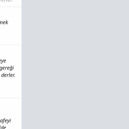
rmek
eye
gereği
derler.
afeyi
lde