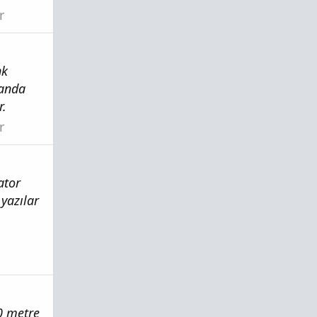
r
nk
manda
r.
r
ator
yazılar
30 metre