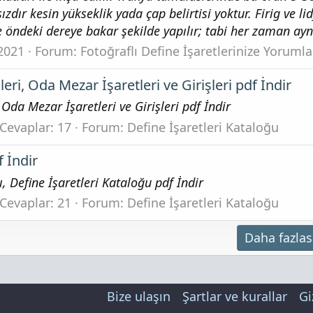
zdır kesin yükseklik yada çap belirtisi yoktur. Firig ve li
 öndeki dereye bakar şekilde yapılır; tabi her zaman aynı
2021
Forum:
Fotoğraflı Define İşaretlerinize Yorumla
leri, Oda Mezar İşaretleri ve Girişleri pdf İndir
 Oda Mezar İşaretleri ve Girişleri pdf İndir
Cevaplar: 17
Forum:
Define İşaretleri Kataloğu
f İndir
, Define İşaretleri Kataloğu pdf İndir
Cevaplar: 21
Forum:
Define İşaretleri Kataloğu
Daha fazlas
Bize ulaşın
Şartlar ve kurallar
Gi