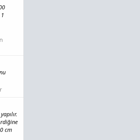
00
 1
in
onu
r
yapılır.
erdiğine
70 cm