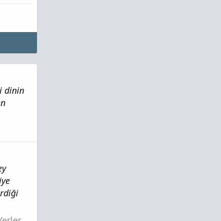
i dinin
en
ey
iye
rdiği
Yerler