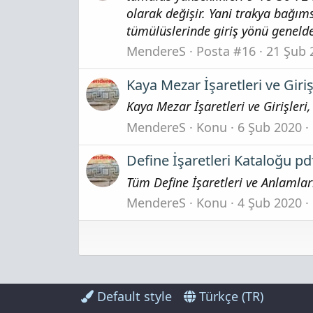
olarak değişir. Yani trakya bağımsı
tümülüslerinde giriş yönü genelde
MendereS
Posta #16
21 Şub 
Kaya Mezar İşaretleri ve Giriş
Kaya Mezar İşaretleri ve Girişleri,
MendereS
Konu
6 Şub 2020
Define İşaretleri Kataloğu pd
Tüm Define İşaretleri ve Anlamları
MendereS
Konu
4 Şub 2020
Default style
Türkçe (TR)