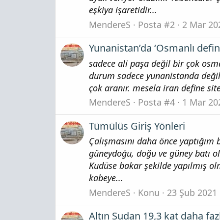
eşkiya işaretidir...
MendereS
Posta #2
2 Mar 20
Yunanistan’da ‘Osmanlı defines
sadece ali paşa değil bir çok osm
durum sadece yunanistanda değil, 
çok aranır. mesela iran define site
MendereS
Posta #4
1 Mar 20
Tümülüs Giriş Yönleri
Çalışmasını daha önce yaptığım b
güneydoğu, doğu ve güney batı ola
Kudüse bakar şekilde yapılmış olm
kabeye...
MendereS
Konu
23 Şub 2021
Altın Sudan 19,3 kat daha fazl