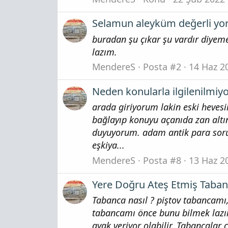
Selamun aleyküm değerli yor
buradan şu çıkar şu vardır diyem
lazım.
MendereS
Posta #2
14 Haz 2
Neden konularla ilgilenilmiy
arada giriyorum lakin eski heve
bağlayıp konuyu açanıda zan altı
duyuyorum. adam antik para soru
eşkiya...
MendereS
Posta #8
13 Haz 2
Yere Doğru Ateş Etmiş Taba
Tabanca nasıl ? piştov tabancam
tabancamı önce bunu bilmek lazı
ayak veriyor olabilir. Tabancalar 