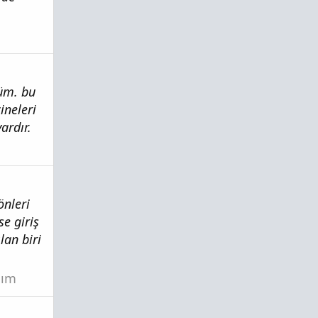
düm. bu
ineleri
ardır.
önleri
e giriş
lan biri
şım