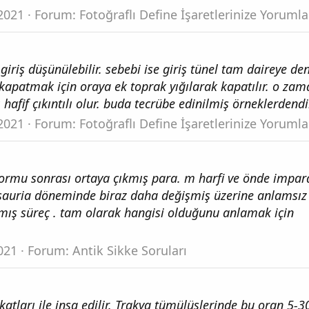
2021
Forum:
Fotoğraflı Define İşaretlerinize Yorumla
giriş düşünülebilir. sebebi ise giriş tünel tam daireye de
ı kapatmak için oraya ek toprak yığılarak kapatılır. o za
hafif çıkıntılı olur. buda tecrübe edinilmiş örneklerdendi
2021
Forum:
Fotoğraflı Define İşaretlerinize Yorumla
ormu sonrası ortaya çıkmış para. m harfi ve önde impar
sauria döneminde biraz daha değişmiş üzerine anlamsız 
şmış süreç . tam olarak hangisi olduğunu anlamak için
021
Forum:
Antik Sikke Soruları
katları ile inşa edilir. Trakya tümülüslerinde bu oran 5-