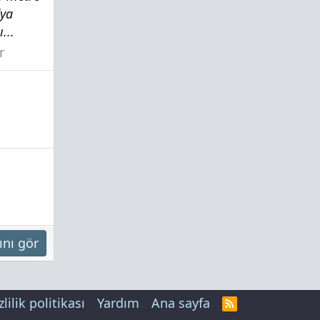
dya
...
r
ını gör
zlilik politikası
Yardım
Ana sayfa
R
S