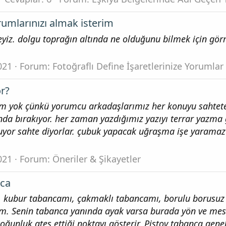
umlarınızı almak isterim
eyiz. dolgu toprağın altında ne olduğunu bilmek için gö
021
Forum:
Fotoğraflı Define İşaretlerinize Yorumlar
or?
sim yok çünkü yorumcu arkadaşlarımız her konuyu sahtet
nda bırakıyor. her zaman yazdığımız yazıyı terrar yazma 
yor sahte diyorlar. çubuk yapacak uğraşma işe yaramaz 
021
Forum:
Öneriler & Şikayetler
nca
ı, kubur tabancamı, çakmaklı tabancamı, borulu borusuz
m. Senin tabanca yanında ayak varsa burada yön ve mes
çoğunluk ateş ettiği noktayı gösterir. Piştov tabanca gene