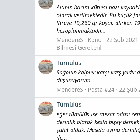
Altının hacim kütlesi bazı kaynak
olarak verilmektedir. Bu küçük far
litreye 19,280 gr koyar, alırken 1
hesaplanmaktadır...
MendereS
Konu
22 Şub 2021
Bilmesi Gerekenl
Tümülüs
Sağolun kalpler karşı karşıyadır 
düşünüyorum.
MendereS
Posta #24
22 Şub 
Tümülüs
eğer tümülüs ise mezar odası zemi
derinlik olarak kesin bişey demek
şahit olduk. Mesela oyma derinliğ
ile...