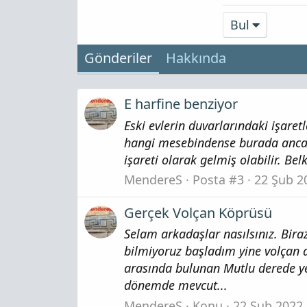
Bul
Gönderiler
Hakkında
E harfine benziyor
Eski evlerin duvarlarındaki işaret
hangi mesebindense burada ancak o
işareti olarak gelmiş olabilir. Bel
MendereS
Posta #3
22 Şub 2
Gerçek Volçan Köprüsü
Selam arkadaşlar nasılsınız. Bir
bilmiyoruz başladım yine volçan a
arasında bulunan Mutlu derede yer
dönemde mevcut...
MendereS
Konu
22 Şub 2022