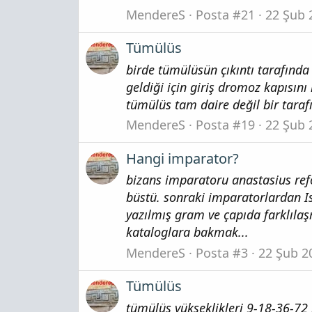
MendereS
Posta #21
22 Şub 
Tümülüs
birde tümülüsün çıkıntı tarafında 
geldiği için giriş dromoz kapısın
tümülüs tam daire değil bir tarafı 
MendereS
Posta #19
22 Şub 
Hangi imparator?
bizans imparatoru anastasius ref
büstü. sonraki imparatorlardan I
yazılmış gram ve çapıda farklıla
kataloglara bakmak...
MendereS
Posta #3
22 Şub 2
Tümülüs
tümülüs yükseklikleri 9-18-36-72 