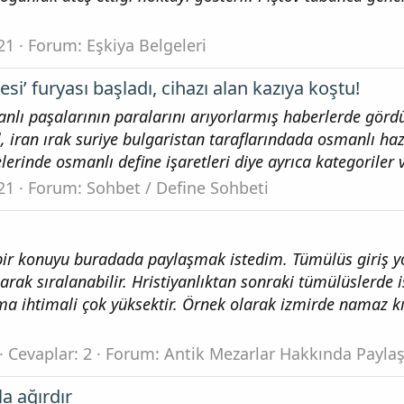
21
Forum:
Eşkiya Belgeleri
i’ furyası başladı, cihazı alan kazıya koştu!
anlı paşalarının paralarını arıyorlarmış haberlerde gör
iran ırak suriye bulgaristan taraflarındada osmanlı haz
lerinde osmanlı define işaretleri diye ayrıca kategoriler v
21
Forum:
Sohbet / Define Sohbeti
ir konuyu buradada paylaşmak istedim. Tümülüs giriş y
rak sıralanabilir. Hristiyanlıktan sonraki tümülüslerde is
a ihtimali çok yüksektir. Örnek olarak izmirde namaz kı
Cevaplar: 2
Forum:
Antik Mezarlar Hakkında Payla
a ağırdır