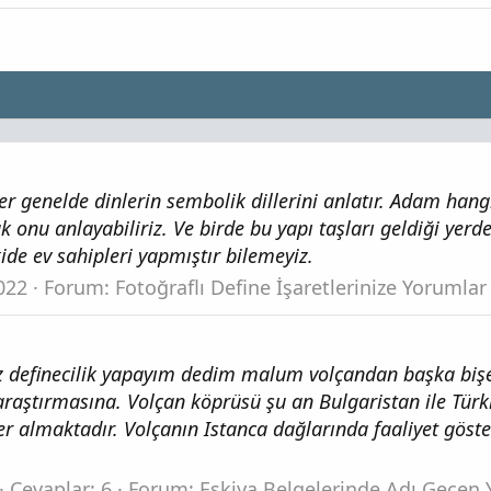
ler genelde dinlerin sembolik dillerini anlatır. Adam hang
nu anlayabiliriz. Ve birde bu yapı taşları geldiği yerd
kide ev sahipleri yapmıştır bilemeyiz.
022
Forum:
Fotoğraflı Define İşaretlerinize Yorumlar
az definecilik yapayım dedim malum volçandan başka biş
raştırmasına. Volçan köprüsü şu an Bulgaristan ile Türk
 almaktadır. Volçanın Istanca dağlarında faaliyet göste
Cevaplar: 6
Forum:
Eşkiya Belgelerinde Adı Geçen 