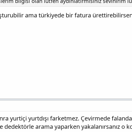
erim bilgisi olan lütfen aydınlatırmısınız sevinirim l
urubilir ama türkiyede bir fatura ürettirebilirse
nra yurtiçi yurtdışı farketmez. Çevirmede faland
e dedektörle arama yaparken yakalanırsanız o konu