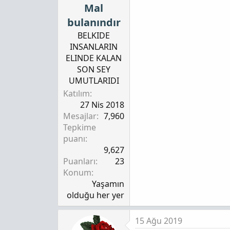
Mal
bulanındır
BELKIDE
INSANLARIN
ELINDE KALAN
SON SEY
UMUTLARIDI
Katılım
27 Nis 2018
Mesajlar
7,960
Tepkime
puanı
9,627
Puanları
23
Konum
Yaşamın
olduğu her yer
15 Ağu 2019