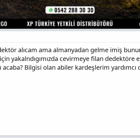
dektör alıcam ama almanyadan gelme imiş bunun 
çin yakalndıgımızda cevirmeye filan dedektöre el 
 acaba? Bilgisi olan abiler kardeşlerim yardımc