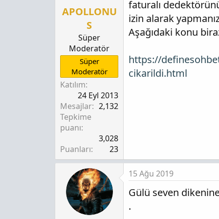
faturalı dedektörün
APOLLONU
izin alarak yapmanız
S
Aşağıdaki konu biraz
Süper
Moderatör
https://definesohb
Süper
Moderatör
cikarildi.html
Katılım
24 Eyl 2013
Mesajlar
2,132
Tepkime
puanı
3,028
Puanları
23
15 Ağu 2019
Gülü seven dikenine
.