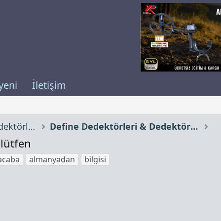
yeni
İletişim
Define Cihazları, Define Dedektörleri
Define Dedektörleri & Dedektör Kullanım Teknikleri
 lütfen
acaba
almanyadan
bilgisi