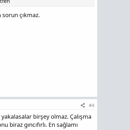
ütfen
n sorun çıkmaz.
#4
a yakalasalar birşey olmaz. Çalışma
 biraz gıncıfırlı. En sağlamı