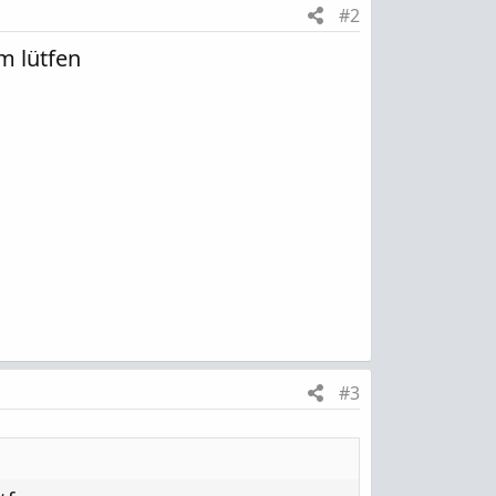
#2
im lütfen
#3