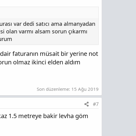
rası var dedi satıcı ama almanyadan
isi olan varmı alsam sorun çıkarmı
lurum
dair faturanın müsait bir yerine not
sorun olmaz ikinci elden aldım
Son düzenleme:
15 Ağu 2019
#7
az 1.5 metreye bakir levha göm