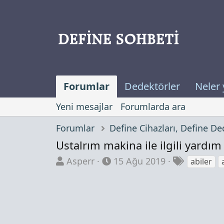
Forumlar
Dedektörler
Neler 
Yeni mesajlar
Forumlarda ara
Forumlar
Ustalrım makina ile ilgili yardım
K
B
E
Asperr
15 Ağu 2019
abiler
o
a
t
n
ş
i
b
l
k
u
a
e
y
n
t