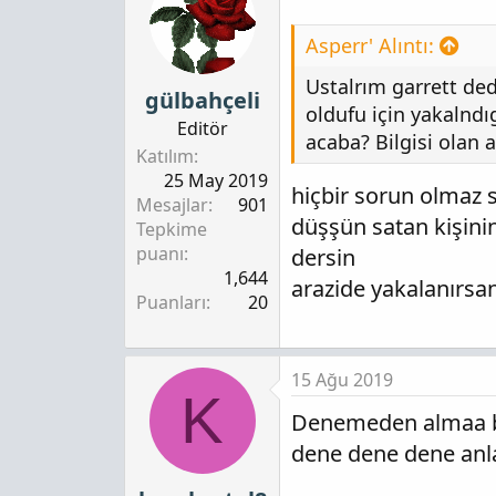
Asperr' Alıntı:
Ustalrım garrett de
gülbahçeli
oldufu için yakalndı
Editör
acaba? Bilgisi olan
Katılım
25 May 2019
hiçbir sorun olmaz s
Mesajlar
901
düşşün satan kişinin
Tepkime
puanı
dersin
1,644
arazide yakalanırs
Puanları
20
15 Ağu 2019
K
Denemeden almaa be
dene dene dene anla