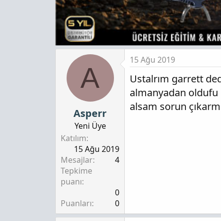
15 Ağu 2019
A
Ustalrım garrett de
almanyadan oldufu i
alsam sorun çıkarmı
Asperr
Yeni Üye
Katılım
15 Ağu 2019
Mesajlar
4
Tepkime
puanı
0
Puanları
0