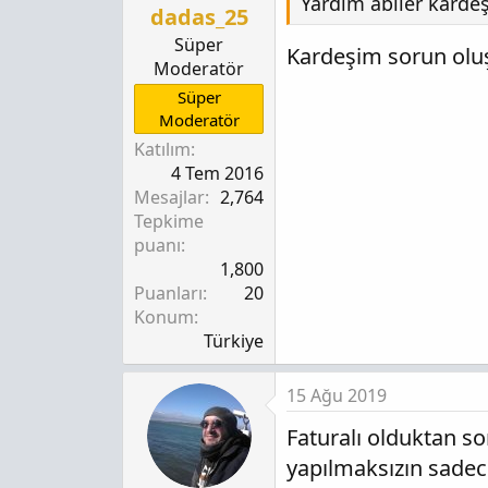
Yardım abiler kardeşl
dadas_25
Süper
Kardeşim sorun oluşt
Moderatör
Süper
Moderatör
Katılım
4 Tem 2016
Mesajlar
2,764
Tepkime
puanı
1,800
Puanları
20
Konum
Türkiye
15 Ağu 2019
Faturalı olduktan so
yapılmaksızın sadec