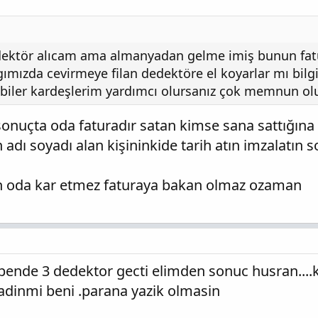
dektör alıcam ama almanyadan gelme imiş bunun fatu
gımızda cevirmeye filan dedektöre el koyarlar mı bilg
 abiler kardeşlerim yardımcı olursanız çok memnun o
onuçta oda faturadır satan kimse sana sattığına 
 adı soyadı alan kişininkide tarih atın imzalatın 
an oda kar etmez faturaya bakan olmaz ozaman
nde 3 dedektor gecti elimden sonuc husran....k
dinmi beni .parana yazik olmasin