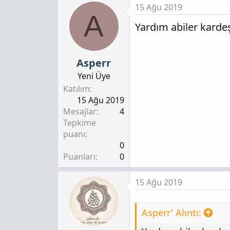
15 Ağu 2019
A
Yardım abiler kardeş
Asperr
Yeni Üye
Katılım
15 Ağu 2019
Mesajlar
4
Tepkime
puanı
0
Puanları
0
15 Ağu 2019
Asperr' Alıntı: