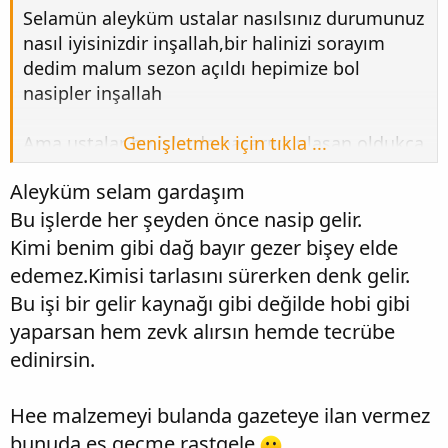
Selamün aleyküm ustalar nasılsınız durumunuz
nasıl iyisinizdir inşallah,bir halinizi sorayım
dedim malum sezon açıldı hepimize bol
nasipler inşallah
Ama ustalar bu işlerde başarıya ulaşan oldukça
Genişletmek için tıkla ...
az ve açıkçası günden güne inancımı
Aleyküm selam gardaşım
yitiriyorum galiba bişey bulamayacağız evet
Bu işlerde her şeyden önce nasip gelir.
Allah'tan ümit kesilmez ama sanki kendimizi
bu işlerle boşuna avuttuğumuzu düşünüyorum
Kimi benim gibi dağ bayır gezer bişey elde
görüşleriniz neler
edemez.Kimisi tarlasını sürerken denk gelir.
Bu işi bir gelir kaynağı gibi değilde hobi gibi
yaparsan hem zevk alırsın hemde tecrübe
edinirsin.
Hee malzemeyi bulanda gazeteye ilan vermez
bunuda es geçme rastgele