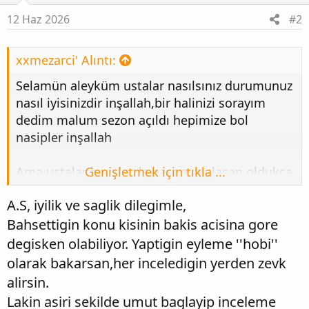
l
e
12 Haz 2026
#2
r
:
xxmezarci' Alıntı:
Selamün aleyküm ustalar nasılsınız durumunuz
nasıl iyisinizdir inşallah,bir halinizi sorayım
dedim malum sezon açıldı hepimize bol
nasipler inşallah
Ama ustalar bu işlerde başarıya ulaşan oldukça
Genişletmek için tıkla ...
az ve açıkçası günden güne inancımı
A.S, iyilik ve saglik dilegimle,
yitiriyorum galiba bişey bulamayacağız evet
Bahsettigin konu kisinin bakis acisina gore
Allah'tan ümit kesilmez ama sanki kendimizi
bu işlerle boşuna avuttuğumuzu düşünüyorum
degisken olabiliyor. Yaptigin eyleme ''hobi''
görüşleriniz neler
olarak bakarsan,her inceledigin yerden zevk
alirsin.
Lakin asiri sekilde umut baglayip inceleme