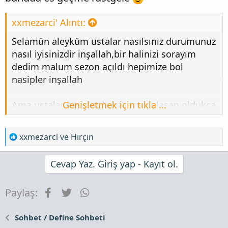
xxmezarci' Alıntı:
Selamün aleyküm ustalar nasılsınız durumunuz
nasıl iyisinizdir inşallah,bir halinizi sorayım
dedim malum sezon açıldı hepimize bol
nasipler inşallah
Ama ustalar bu işlerde başarıya ulaşan oldukça
Genişletmek için tıkla ...
az ve açıkçası günden güne inancımı
yitiriyorum galiba bişey bulamayacağız evet
T
xxmezarci
ve
Hırçın
Allah'tan ümit kesilmez ama sanki kendimizi
e
bu işlerle boşuna avuttuğumuzu düşünüyorum
p
Cevap Yaz. Giriş yap - Kayıt ol.
görüşleriniz neler
k
i
Facebook
Twitter
WhatsApp
Paylaş:
l
e
r
Sohbet / Define Sohbeti
: