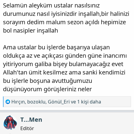
Selamün aleyküm ustalar nasılsınız
durumunuz nasıl iyisinizdir inşallah,bir halinizi
sorayım dedim malum sezon açıldı hepimize
bol nasipler inşallah
Ama ustalar bu işlerde başarıya ulaşan
oldukça az ve açıkçası günden güne inancımı
yitiriyorum galiba bişey bulamayacağız evet
Allah'tan ümit kesilmez ama sanki kendimizi
bu işlerle boşuna avuttuğumuzu
düşünüyorum görüşleriniz neler
T
Hırçın
,
bozoklu
,
Gönül_Eri
ve 1 kişi daha
e
p
T...Men
k
i
Editör