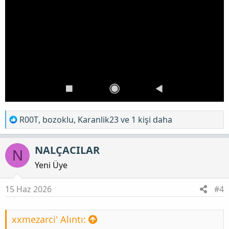
T
R00T
,
bozoklu
,
Karanlik23
ve 1 kişi daha
e
p
NALÇACILAR
N
k
i
Yeni Üye
l
e
15 Haz 2026
#4
r
:
xxmezarci' Alıntı: