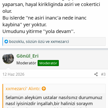
yaparsan, hayal kirikliginda asiri ve cokertici
olur.
Bu islerde ''ne asiri inanc'a nede inanc
kaybina'' yer yoktur.
Umudunu yitirme ''yola devam''.
T
bozoklu
,
sözün özü
ve
xxmezarci
e
p
Gönül_Eri
k
i
Moderatör
Moderatör
l
e
12 Haz 2026
#3
r
:
xxmezarci' Alıntı:
Selamün aleyküm ustalar nasılsınız durumunuz
nasıl iyisinizdir inşallah,bir halinizi sorayım