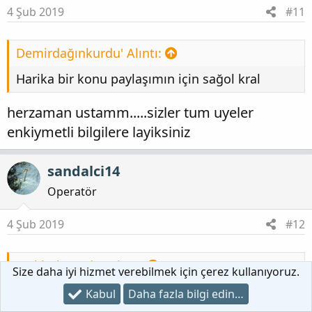
4 Şub 2019
#11
r
:
Demirdağınkurdu' Alıntı:
Harika bir konu paylaşımın için sağol kral
herzaman ustamm.....sizler tum uyeler
enkiymetli bilgilere layiksiniz
sandalci14
Operatör
4 Şub 2019
#12
Mal bulanındır' Alıntı:
Size daha iyi hizmet verebilmek için çerez kullanıyoruz.
bir kitaptan alinti olup gercek bilgi
Kabul
Daha fazla bilgi edin…
icermektedir.....arkeolog Sergio Gomez Chavez,