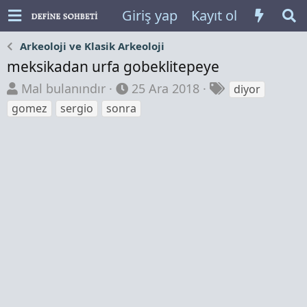
Giriş yap
Kayıt ol
Arkeoloji ve Klasik Arkeoloji
meksikadan urfa gobeklitepeye
K
B
E
Mal bulanındır
25 Ara 2018
diyor
o
a
t
gomez
sergio
sonra
n
ş
i
b
l
k
u
a
e
y
n
t
u
g
l
b
ı
e
a
ç
r
ş
t
l
a
a
r
t
i