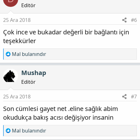
i
Editör
l
e
25 Ara 2018
#6
r
Çok ince ve bukadar değerli bir bağlantı için
:
teşekkürler
T
Mal bulanındır
e
p
Mushap
k
i
Editör
l
e
25 Ara 2018
#7
r
Son cümlesi gayet net .eline sağlık abim
:
okudukça bakış acısı değişiyor insanin
T
Mal bulanındır
e