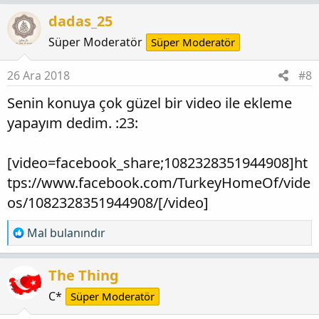
p
dadas_25
k
i
Süper Moderatör
Süper Moderatör
l
e
26 Ara 2018
#8
r
Senin konuya çok güzel bir video ile ekleme
:
yapayım dedim. :23:
[video=facebook_share;1082328351944908]ht
tps://www.facebook.com/TurkeyHomeOf/vide
os/1082328351944908/[/video]
T
Mal bulanındır
e
p
The Thing
k
i
C*
Süper Moderatör
l