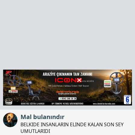
a
h
n
i
Mal bulanındır
BELKIDE INSANLARIN ELINDE KALAN SON SEY
UMUTLARIDI