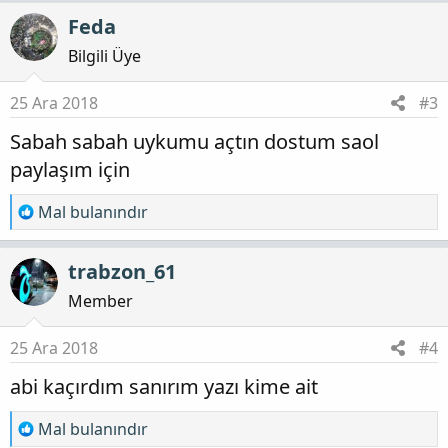
p
Feda
k
i
Bilgili Üye
l
e
25 Ara 2018
#3
r
Sabah sabah uykumu açtın dostum saol
:
paylaşım için
T
Mal bulanındır
e
p
trabzon_61
k
i
Member
l
e
25 Ara 2018
#4
r
abi kaçırdım sanırım yazı kime ait
:
T
Mal bulanındır