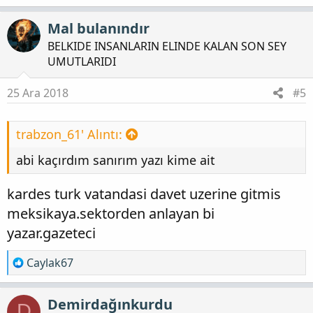
e
p
Mal bulanındır
k
BELKIDE INSANLARIN ELINDE KALAN SON SEY
i
UMUTLARIDI
l
e
25 Ara 2018
#5
r
:
trabzon_61' Alıntı:
abi kaçırdım sanırım yazı kime ait
kardes turk vatandasi davet uzerine gitmis
meksikaya.sektorden anlayan bi
yazar.gazeteci
T
Caylak67
e
p
Demirdağınkurdu
D
k