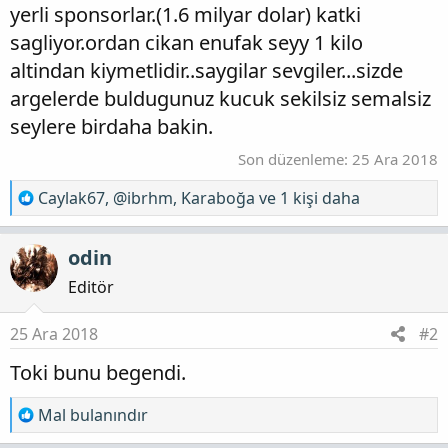
yerli sponsorlar.(1.6 milyar dolar) katki
sagliyor.ordan cikan enufak seyy 1 kilo
altindan kiymetlidir..saygilar sevgiler...sizde
argelerde buldugunuz kucuk sekilsiz semalsiz
seylere birdaha bakin.
Son düzenleme:
25 Ara 2018
T
Caylak67
,
@ibrhm
,
Karaboğa
ve 1 kişi daha
e
p
odin
k
i
Editör
l
e
25 Ara 2018
#2
r
Toki bunu begendi.
:
T
Mal bulanındır
e