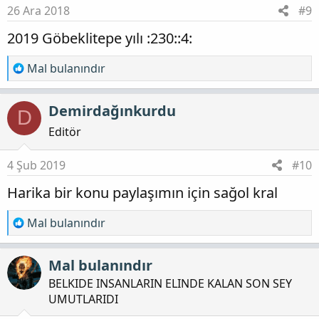
e
26 Ara 2018
#9
r
2019 Göbeklitepe yılı :230::4:
:
T
Mal bulanındır
e
p
Demirdağınkurdu
D
k
i
Editör
l
e
4 Şub 2019
#10
r
Harika bir konu paylaşımın için sağol kral
:
T
Mal bulanındır
e
p
Mal bulanındır
k
BELKIDE INSANLARIN ELINDE KALAN SON SEY
i
UMUTLARIDI
l
e