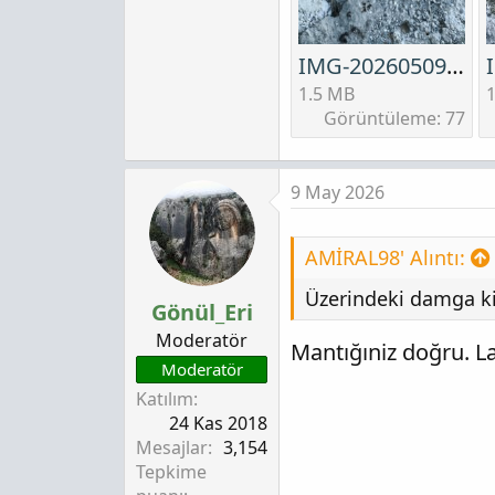
IMG-20260509-WA0026.jpeg
1.5 MB
Görüntüleme: 77
9 May 2026
AMİRAL98' Alıntı:
Üzerindeki damga ki
Gönül_Eri
Moderatör
Mantığıniz doğru. La
Moderatör
Katılım
24 Kas 2018
Mesajlar
3,154
Tepkime