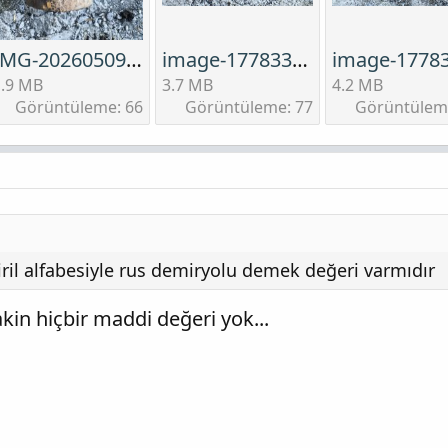
IMG-20260509-WA0023.jpeg
image-1778335027294.jpg
1.9 MB
3.7 MB
4.2 MB
Görüntüleme: 66
Görüntüleme: 77
Görüntülem
ril alfabesiyle rus demiryolu demek değeri varmıdır
kin hiçbir maddi değeri yok...