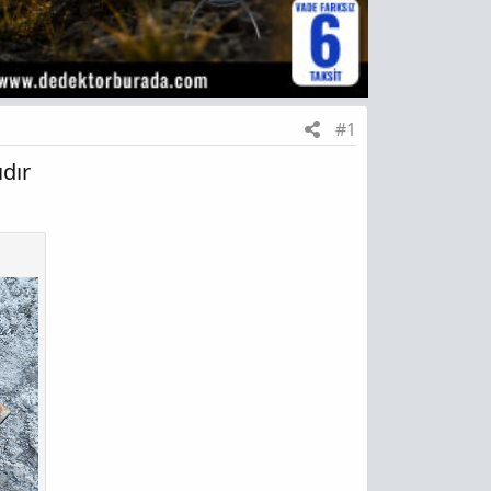
#1
dır