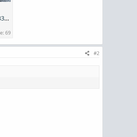
image-1778334994929.jpg
e: 69
#2