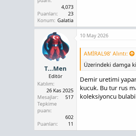
puanı
4,073
Puanları
23
Konum
Galatia
10 May 2026
AMİRAL98' Alıntı:
Üzerindeki damga ki
T...Men
Editör
Demir uretimi yapan 
Katılım
kucuk. Bu tur rus 
26 Kas 2025
koleksiyoncu bulabili
Mesajlar
517
Tepkime
puanı
602
Puanları
11