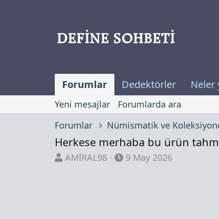
Forumlar
Dedektörler
Neler 
Yeni mesajlar
Forumlarda ara
Forumlar
Nümismatik ve Koleksiyone
Herkese merhaba bu ürün tahmi
K
B
AMİRAL98
9 May 2026
o
a
n
ş
b
l
u
a
y
n