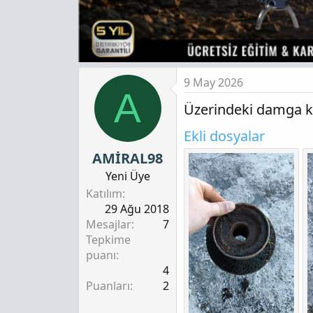
9 May 2026
A
Üzerindeki damga ki
Ekli dosyalar
AMİRAL98
Yeni Üye
Katılım
29 Ağu 2018
Mesajlar
7
Tepkime
puanı
4
Puanları
2