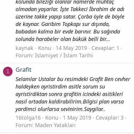
kolunda bileziği olanlar namerde muhtaç
olmadan yaşarlar. İşte Takkeci İbrahim de adı
üzerine takke yapıp satar. Çorba öyle de böyle
de kaynar. Garibim Topkapı sur dışında,
babadan kalma bir evde barınır. Bu sağında
solunda harabeler olan bükük belli bir...
kaynak
Konu
14 May 2019
Cevaplar: 1
Forum:
İslamiyet / İslam Tarihi
Grafit
1
Selamlar Ustalar bu resimdeki Grafit Ben cevher
haldeyken ayristirdim asitle sorum su
ayristirdiktan sonra grafitin icindeki asitikleri
nasil ortadan kaldirabilirim.Bilgisi plan varsa
yardimci olurlarsa sevinirim.Saygilar..
16tolga16
Konu
1 May 2019
Cevaplar: 3
Forum:
Maden Yatakları