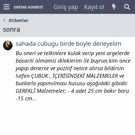
Giriş yap
Kayıt ol
Etiketler
sonra
sahada cubugu birde boyle deneyelim
Bu oneri ve telkinlere kulak verip yeni argelerde
basarili olmamiz dileklerim ile buyrun.kim once
yapip denerse ve pozitif netice alirsa bildirsin
lutfen ÇUBUK , İÇERİSİNDEKİ MALZEMELER ve
bunlarla yapımılması hususu aşağıdaki gibidir.
GEREKLİ Malzemeler; - 4 adet 25 cm bakır boru
-15 cm...