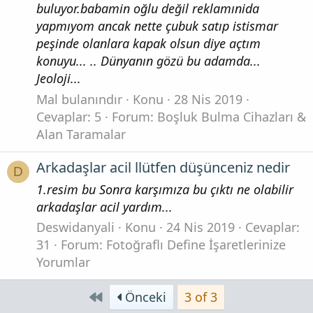
buluyor.babamin oğlu değil reklamınida
yapmıyom ancak nette çubuk satıp istismar
peşinde olanlara kapak olsun diye açtım
konuyu... .. Dünyanın gözü bu adamda...
Jeoloji...
Mal bulanındır
Konu
28 Nis 2019
Cevaplar: 5
Forum:
Boşluk Bulma Cihazları &
Alan Taramalar
Arkadaşlar acil llütfen düşünceniz nedir
D
1.resim bu Sonra karşımıza bu çıktı ne olabilir
arkadaşlar acil yardım...
Deswidanyali
Konu
24 Nis 2019
Cevaplar:
31
Forum:
Fotoğraflı Define İşaretlerinize
Yorumlar
First
Önceki
3 of 3