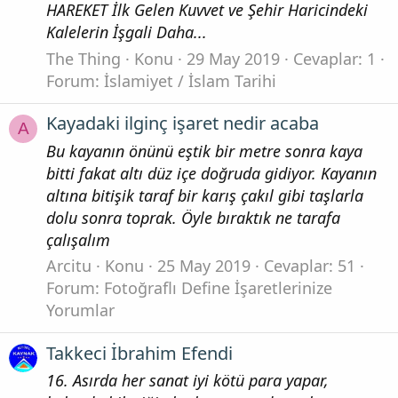
HAREKET İlk Gelen Kuvvet ve Şehir Haricindeki
Kalelerin İşgali Daha...
The Thing
Konu
29 May 2019
Cevaplar: 1
Forum:
İslamiyet / İslam Tarihi
Kayadaki ilginç işaret nedir acaba
A
Bu kayanın önünü eştik bir metre sonra kaya
bitti fakat altı düz içe doğruda gidiyor. Kayanın
altına bitişik taraf bir karış çakıl gibi taşlarla
dolu sonra toprak. Öyle bıraktık ne tarafa
çalışalım
Arcitu
Konu
25 May 2019
Cevaplar: 51
Forum:
Fotoğraflı Define İşaretlerinize
Yorumlar
Takkeci İbrahim Efendi
16. Asırda her sanat iyi kötü para yapar,