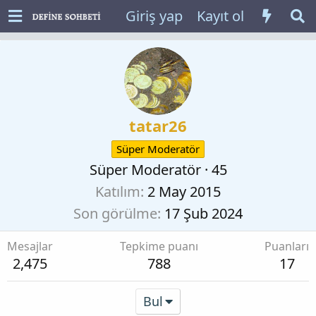
Giriş yap
Kayıt ol
tatar26
Süper Moderatör
Süper Moderatör
·
45
Katılım
2 May 2015
Son görülme
17 Şub 2024
Mesajlar
Tepkime puanı
Puanları
2,475
788
17
Bul