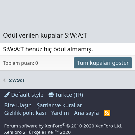
Ödül verilen kupalar S:W:A:T
S:W:A:T henüz hiç ödül almamış.
Tüm kupaları göster
Toplam puan: 0
S:W:A:T
Default style
Türkçe (TR)
Bize ulaşın
Şartlar ve kurallar
Gizlilik politikası
Yardım
Ana sayfa
R
S
S
®
Forum software by XenForo
© 2010-2020 XenForo Ltd.
XenForo 2 Türkçe eTiKeT™ 2020