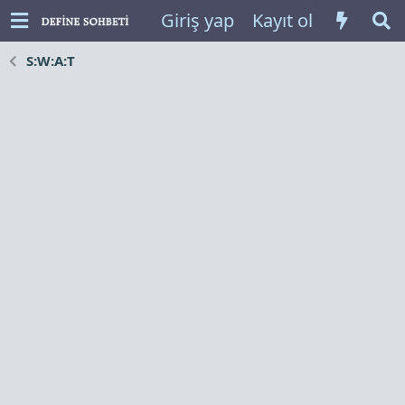
Giriş yap
Kayıt ol
S:W:A:T