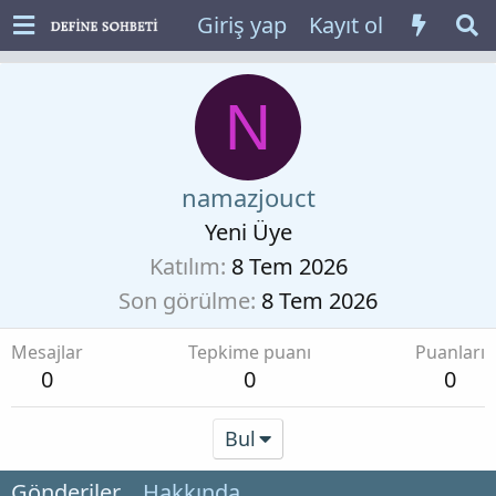
Giriş yap
Kayıt ol
N
namazjouct
Yeni Üye
Katılım
8 Tem 2026
Son görülme
8 Tem 2026
Mesajlar
Tepkime puanı
Puanları
0
0
0
Bul
Gönderiler
Hakkında