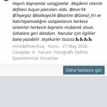
Hayırlı bayramlar ustajjjanlar .Müjdemi isterim
defineci kuşun yavruları oldu. @eser34
@Tepegöz @balkaya34 @bartini @Gönül_Eri ve
hatırlayamadığım ustajanlarım herkese
selamlar herkesin bayramı mübarek olsun.
Sahalara geri döndüm. Yavrular için ilgililer
bana yazabilir .teşekürler tssssss🐍🐍🐍🐍
minidefinecikuş
Konu
27 May 2026
Cevaplar: 4
Forum:
Fotoğraflı Define
İşaretlerinize Yorumlar
Daha fazlasını gör