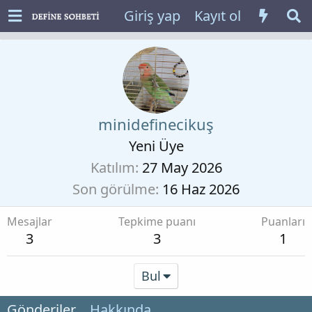
Giriş yap
Kayıt ol
minidefinecikuş
Yeni Üye
Katılım
27 May 2026
Son görülme
16 Haz 2026
Mesajlar
Tepkime puanı
Puanları
3
3
1
Bul
Gönderiler
Hakkında