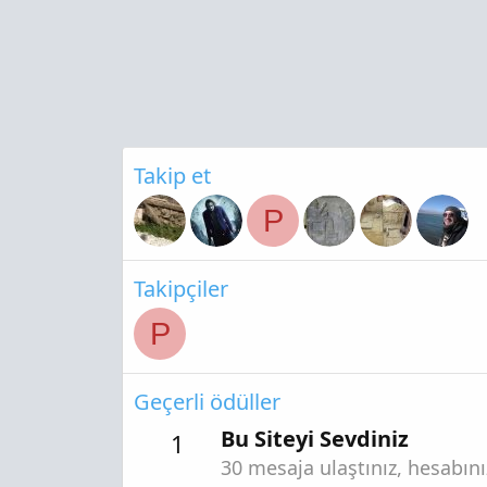
Takip et
P
Takipçiler
P
Geçerli ödüller
Bu Siteyi Sevdiniz
1
30 mesaja ulaştınız, hesabını