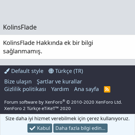
KolinsFlade
KolinsFlade Hakkında ek bir bilgi
sağlanmamış.
Default style
Türkçe (TR)
Bize ulaşın
Şartlar ve kurallar
Gizlilik politikası
Yardım
Ana sayfa
R
S
S
®
Forum software by XenForo
© 2010-2020 XenForo Ltd.
XenForo 2 Türkçe eTiKeT™ 2020
Size daha iyi hizmet verebilmek için çerez kullanıyoruz.
Kabul
Daha fazla bilgi edin…