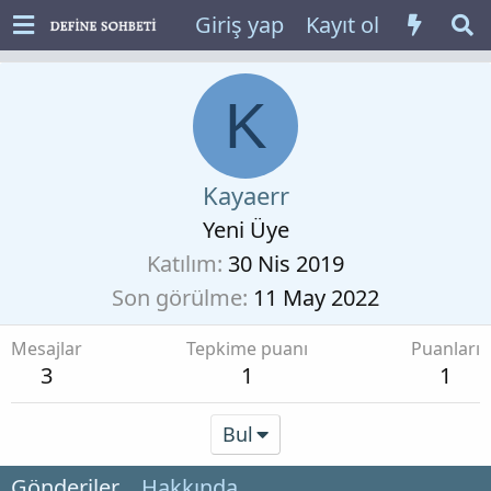
Giriş yap
Kayıt ol
K
Kayaerr
Yeni Üye
Katılım
30 Nis 2019
Son görülme
11 May 2022
Mesajlar
Tepkime puanı
Puanları
3
1
1
Bul
Gönderiler
Hakkında