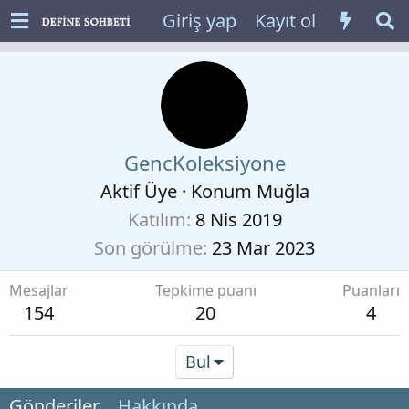
Giriş yap
Kayıt ol
GencKoleksiyone
Aktif Üye
·
Konum
Muğla
Katılım
8 Nis 2019
Son görülme
23 Mar 2023
Mesajlar
Tepkime puanı
Puanları
154
20
4
Bul
Gönderiler
Hakkında