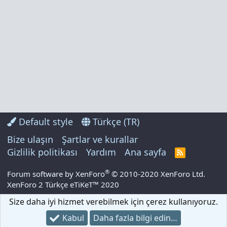
Default style
Türkçe (TR)
Bize ulaşın
Şartlar ve kurallar
Gizlilik politikası
Yardım
Ana sayfa
R
S
S
®
Forum software by XenForo
© 2010-2020 XenForo Ltd.
XenForo 2 Türkçe eTiKeT™ 2020
Size daha iyi hizmet verebilmek için çerez kullanıyoruz.
Kabul
Daha fazla bilgi edin…