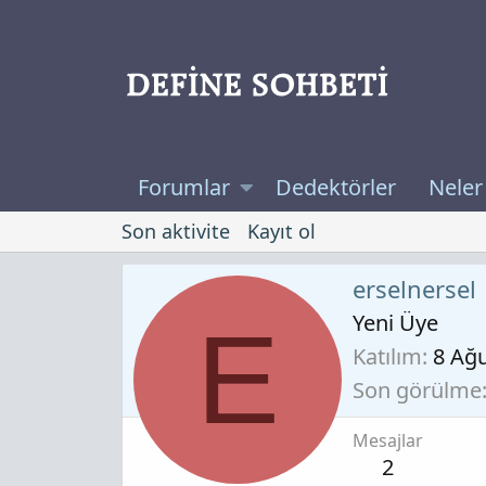
Forumlar
Dedektörler
Neler
Son aktivite
Kayıt ol
erselnersel
Yeni Üye
E
Katılım
8 Ağ
Son görülme
Mesajlar
2