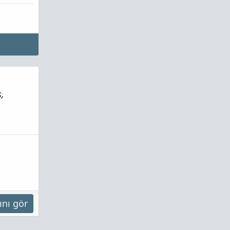
,
ını gör