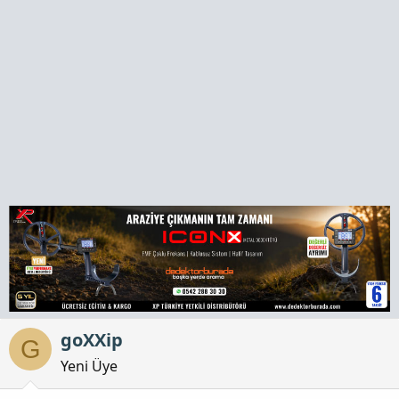
a
h
n
i
goXXip
G
Yeni Üye