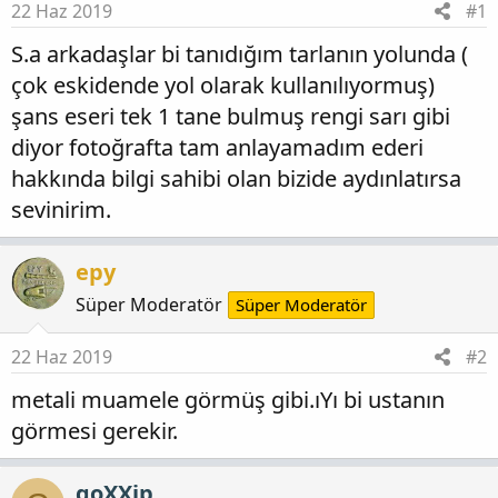
22 Haz 2019
#1
S.a arkadaşlar bi tanıdığım tarlanın yolunda (
çok eskidende yol olarak kullanılıyormuş)
şans eseri tek 1 tane bulmuş rengi sarı gibi
diyor fotoğrafta tam anlayamadım ederi
hakkında bilgi sahibi olan bizide aydınlatırsa
sevinirim.
epy
Süper Moderatör
Süper Moderatör
22 Haz 2019
#2
metali muamele görmüş gibi.ıYı bi ustanın
görmesi gerekir.
goXXip