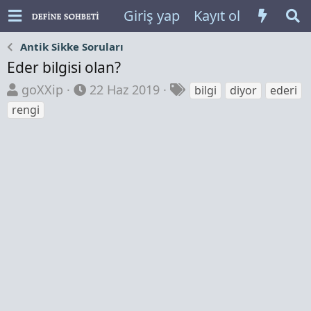
Giriş yap
Kayıt ol
Antik Sikke Soruları
Eder bilgisi olan?
K
B
E
goXXip
22 Haz 2019
bilgi
diyor
ederi
o
a
t
rengi
n
ş
i
b
l
k
u
a
e
y
n
t
u
g
l
b
ı
e
a
ç
r
ş
t
l
a
a
r
t
i