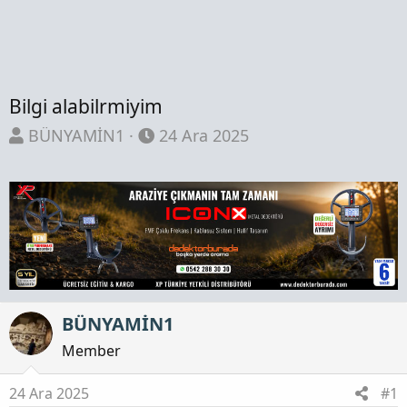
Bilgi alabilrmiyim
K
B
BÜNYAMİN1
24 Ara 2025
o
a
n
ş
b
l
u
a
y
n
u
g
b
ı
a
ç
BÜNYAMİN1
ş
t
Member
l
a
a
r
24 Ara 2025
#1