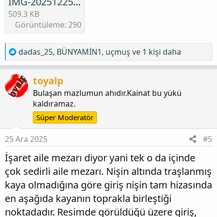
IMG-20251225-WA0007.png
509.3 KB
Görüntüleme: 290
T
dadas_25
,
BÜNYAMİN1
,
uçmuş
ve 1 kişi daha
e
p
toyalp
k
Bulaşan mazlumun ahıdır.Kainat bu yükü
i
kaldıramaz.
l
e
Süper Moderatör
r
:
25 Ara 2025
#5
İşaret aile mezarı diyor yani tek o da içinde
çok sedirli aile mezarı. Nişin altında traşlanmış
kaya olmadığına göre giriş nişin tam hizasında
en aşağıda kayanın toprakla birleştiği
noktadadır. Resimde görüldüğü üzere giriş,