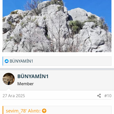
T
BÜNYAMİN1
e
p
BÜNYAMİN1
k
i
Member
l
e
27 Ara 2025
#10
r
:
sevim_78' Alıntı: