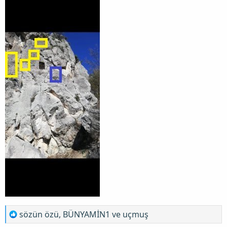
T
sözün özü
,
BÜNYAMİN1
ve
uçmuş
e