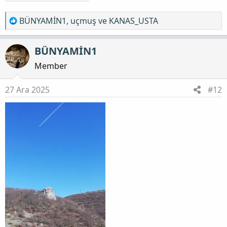
T
BÜNYAMİN1
,
uçmuş
ve
KANAS_USTA
e
p
BÜNYAMİN1
k
i
Member
l
e
27 Ara 2025
#12
r
: