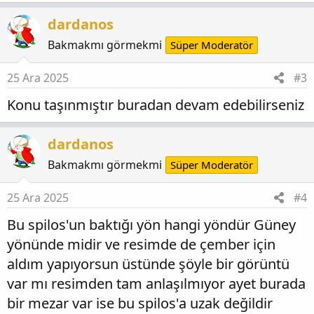
p
dardanos
k
i
Bakmakmı görmekmi
Süper Moderatör
l
e
25 Ara 2025
#3
r
Konu taşınmıştır buradan devam edebilirseniz
:
dardanos
Bakmakmı görmekmi
Süper Moderatör
25 Ara 2025
#4
Bu spilos'un baktığı yön hangi yöndür Güney
yönünde midir ve resimde de çember için
aldım yapıyorsun üstünde şöyle bir görüntü
var mı resimden tam anlaşılmıyor ayet burada
bir mezar var ise bu spilos'a uzak değildir