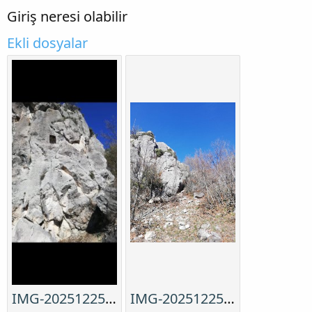
t
i
Giriş neresi olabilir
a
h
n
i
Ekli dosyalar
IMG-20251225-WA0007.jpg
IMG-20251225-WA0004.jpg