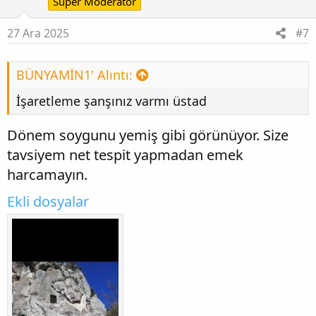
Süper Moderatör
27 Ara 2025
#7
BÜNYAMİN1' Alıntı:
İşaretleme şanşınız varmı üstad
Dönem soygunu yemiş gibi görünüyor. Size
tavsiyem net tespit yapmadan emek
harcamayın.
Ekli dosyalar