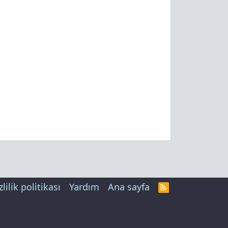
zlilik politikası
Yardım
Ana sayfa
R
S
S