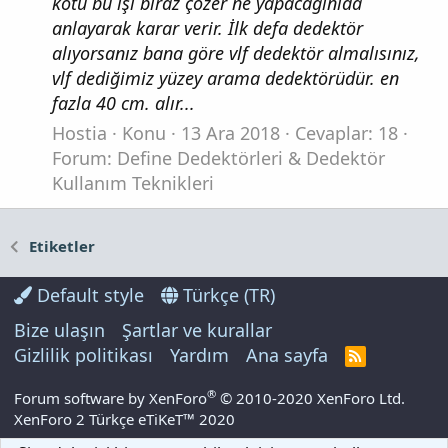
kötü bu işi biraz çözer ne yapacağınıda
anlayarak karar verir. İlk defa dedektör
alıyorsanız bana göre vlf dedektör almalısınız,
vlf dediğimiz yüzey arama dedektörüdür. en
fazla 40 cm. alır...
Hostia
Konu
13 Ara 2018
Cevaplar: 18
Forum:
Define Dedektörleri & Dedektör
Kullanım Teknikleri
Etiketler
Default style
Türkçe (TR)
Bize ulaşın
Şartlar ve kurallar
Gizlilik politikası
Yardım
Ana sayfa
R
S
S
®
Forum software by XenForo
© 2010-2020 XenForo Ltd.
XenForo 2 Türkçe eTiKeT™ 2020