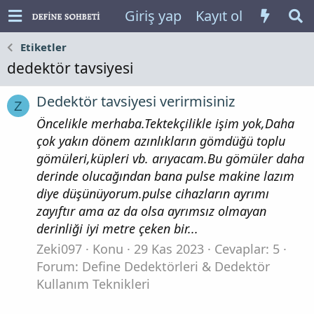
Giriş yap
Kayıt ol
Etiketler
dedektör tavsiyesi
Dedektör tavsiyesi verirmisiniz
Z
Öncelikle merhaba.Tektekçilikle işim yok,Daha
çok yakın dönem azınlıkların gömdüğü toplu
gömüleri,küpleri vb. arıyacam.Bu gömüler daha
derinde olucağından bana pulse makine lazım
diye düşünüyorum.pulse cihazların ayrımı
zayıftır ama az da olsa ayrımsız olmayan
derinliği iyi metre çeken bir...
Zeki097
Konu
29 Kas 2023
Cevaplar: 5
Forum:
Define Dedektörleri & Dedektör
Kullanım Teknikleri